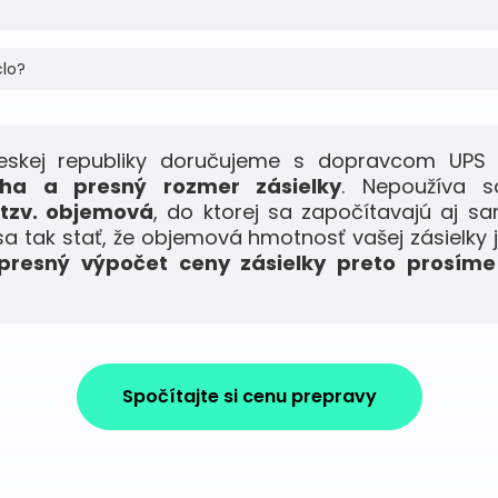
clo?
eskej republiky doručujeme s dopravcom UPS
ha a presný rozmer zásielky
. Nepoužíva s
tzv. objemová
, do ktorej sa započítavajú aj 
sa tak stať, že objemová hmotnosť vašej zásielky j
presný výpočet ceny zásielky preto prosíme
Spočítajte si cenu prepravy