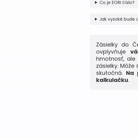
Co je EORI číslo?
Jak vysoké bude 
Zásielky do Č
ovplyvňuje
vá
hmotnosť, ale
zásielky. Môže 
skutočná.
Na 
kalkulačku
.