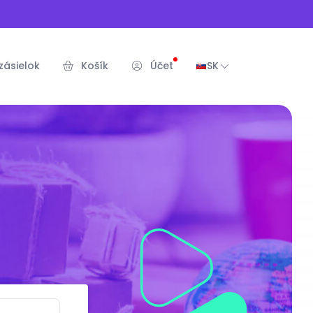
zásielok
Košík
Účet
SK