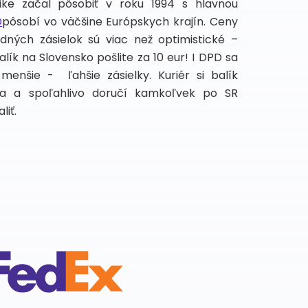
like začal pôsobiť v roku 1994 s hlavnou
D
pôsobí vo väčšine Európskych krajín. Ceny
ných zásielok sú viac než optimistické –
alík na Slovensko pošlite za 10 eur! I DPD sa
enšie - ľahšie zásielky. Kuriér si balík
a a spoľahlivo doručí kamkoľvek po SR
liť.