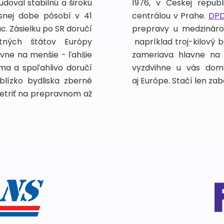
udoval stabilnú a širokú
1976, v Českej repub
asnej dobe pôsobí v 41
centrálou v Prahe.
DP
. Zásielku po SR doručí
prepravy u medzinárod
tných štátov Európy
napríklad troj-kilový b
avne na menšie - ľahšie
zameriava hlavne na m
oma a spoľahlivo doručí
vyzdvihne u vás dom
lízko bydliska zberné
aj Európe. Stačí len zaba
šetriť na prepravnom až