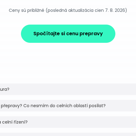
Ceny sú približné (posledná aktualizácia cien 7. 8. 2026)
Spočítajte si cenu prepravy
tura?
 přepravy? Co nesmím do celních oblastí posílat?
 celní řízení?