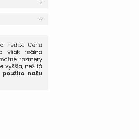
 a FedEx. Cenu
a však reálna
samotné rozmery
e vyššia, než tá
 použite našu