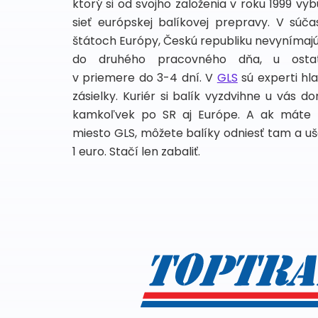
ktorý si od svojho založenia v roku 1999 vyb
sieť európskej balíkovej prepravy. V súč
štátoch Európy, Českú republiku nevynímajúc
do druhého pracovného dňa, u osta
v priemere do 3-4 dní. V
GLS
sú experti hl
zásielky. Kuriér si balík vyzdvihne u vás d
kamkoľvek po SR aj Európe. A ak máte b
miesto GLS, môžete balíky odniesť tam a u
1 euro. Stačí len zabaliť.