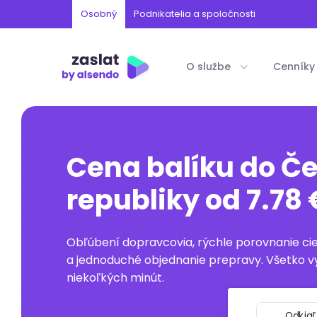
Osobný
Podnikatelia a spoločnosti
O službe
Cenníky
Cena balíku do Če
republiky od 7.78
Obľúbení dopravcovia, rýchle porovnanie ci
a jednoduché objednanie prepravy. Všetko v
niekoľkých minút.
Odkiaľ