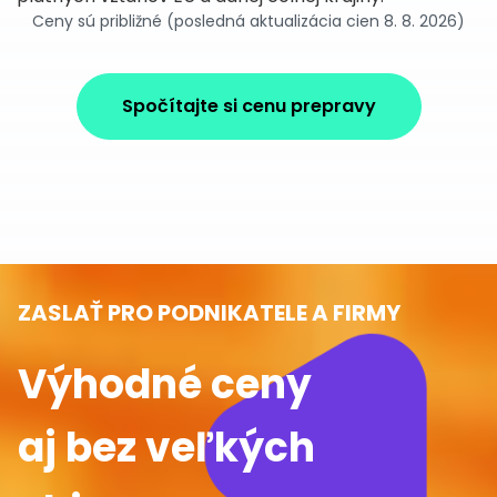
Ceny sú približné (posledná aktualizácia cien 8. 8. 2026)
Spočítajte si cenu prepravy
ZASLAŤ PRO PODNIKATELE A FIRMY
Výhodné ceny
aj bez veľkých