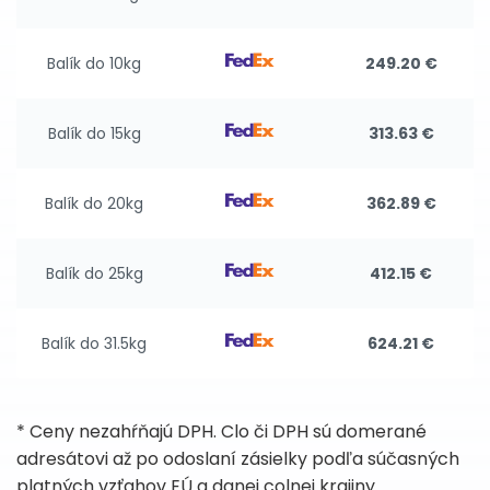
Balík do 10kg
249.20 €
Balík do 15kg
313.63 €
Balík do 20kg
362.89 €
Balík do 25kg
412.15 €
Balík do 31.5kg
624.21 €
* Ceny nezahŕňajú DPH. Clo či DPH sú domerané
adresátovi až po odoslaní zásielky podľa súčasných
platných vzťahov EÚ a danej colnej krajiny.