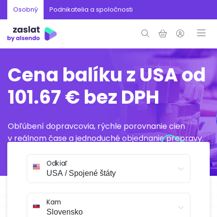
Osobný
Podnikatelia a spoločnosti
Cena balíku z USA od
101.67 € bez DPH
Obľúbení dopravcovia, rýchle porovnanie cien
v reálnom čase a jednoduché objednanie prepravy.
Všetko vybavíte online počas niekoľkých minút.
Odkiaľ
Kam