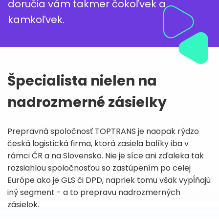
doručia vám takmer čokoľvek a
kamkoľvek.
Špecialista nielen na
nadrozmerné zásielky
Prepravná spoločnosť TOPTRANS je naopak rýdzo
česká logistická firma, ktorá zasiela balíky iba v
rámci ČR a na Slovensko. Nie je síce ani zďaleka tak
rozsiahlou spoločnosťou so zastúpením po celej
Európe ako je GLS či DPD, napriek tomu však vypĺňajú
iný segment - a to prepravu nadrozmerných
zásielok.